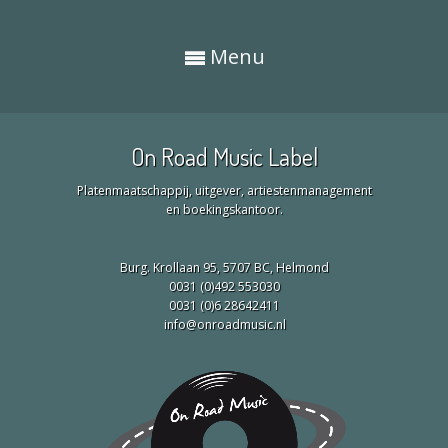
Menu
On Road Music Label
Platenmaatschappij, uitgever, artiestenmanagement
en boekingskantoor.
Burg. Krollaan 95, 5707 BC, Helmond
0031 (0)492 553030
0031 (0)6 28642411
info@onroadmusic.nl