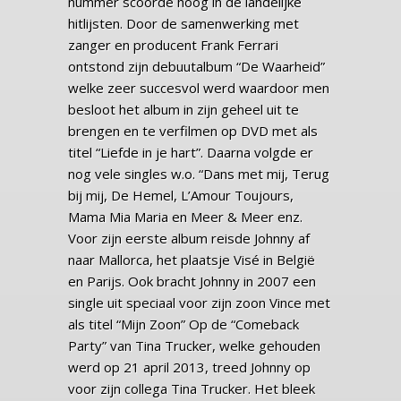
nummer scoorde hoog in de landelijke
hitlijsten. Door de samenwerking met
zanger en producent Frank Ferrari
ontstond zijn debuutalbum “De Waarheid”
welke zeer succesvol werd waardoor men
besloot het album in zijn geheel uit te
brengen en te verfilmen op DVD met als
titel “Liefde in je hart”. Daarna volgde er
nog vele singles w.o. “Dans met mij, Terug
bij mij, De Hemel, L’Amour Toujours,
Mama Mia Maria en Meer & Meer enz.
Voor zijn eerste album reisde Johnny af
naar Mallorca, het plaatsje Visé in België
en Parijs. Ook bracht Johnny in 2007 een
single uit speciaal voor zijn zoon Vince met
als titel “Mijn Zoon” Op de “Comeback
Party” van Tina Trucker, welke gehouden
werd op 21 april 2013, treed Johnny op
voor zijn collega Tina Trucker. Het bleek