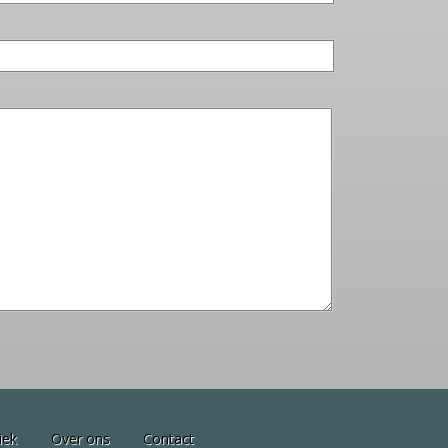
iek
Over ons
Contact