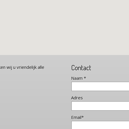
Contact
 wij u vriendelijk alle
Naam *
Adres
Email*