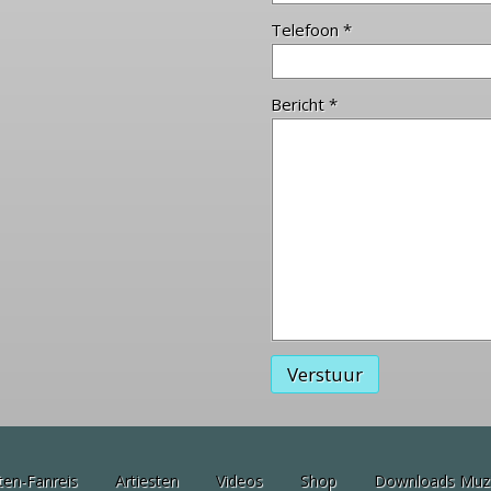
Telefoon *
Bericht *
Verstuur
ten-Fanreis
Artiesten
Videos
Shop
Downloads Muz